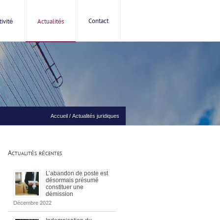
Contact
ivité
Actualités
Accueil
/
Actualités juridiques
Actualités récentes
L’abandon de poste est
désormais présumé
constituer une
démission
Décembre 2022